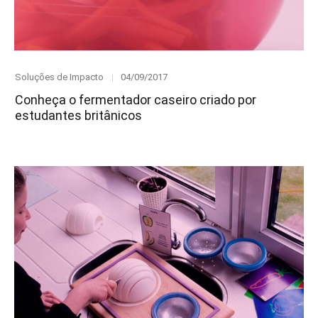
Category
Posted
Soluções de Impacto
04/09/2017
on
Conheça o fermentador caseiro criado por
estudantes britânicos