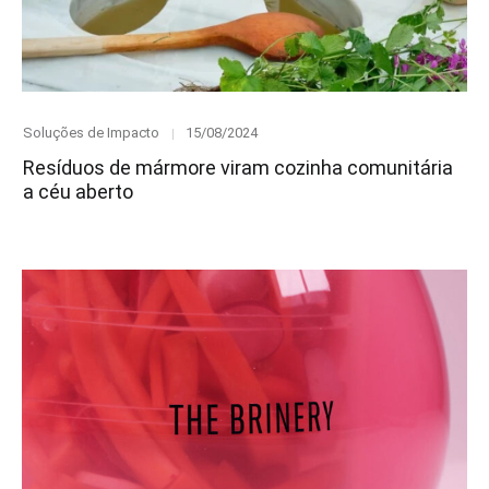
Category
Posted
Soluções de Impacto
15/08/2024
on
Resíduos de mármore viram cozinha comunitária
a céu aberto