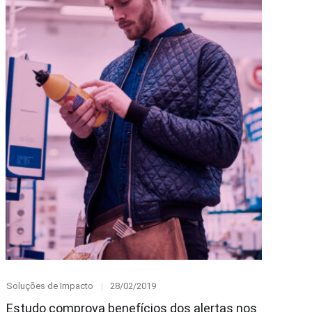
Category
Posted
Soluções de Impacto
28/02/2019
on
Estudo comprova benefícios dos alertas nos