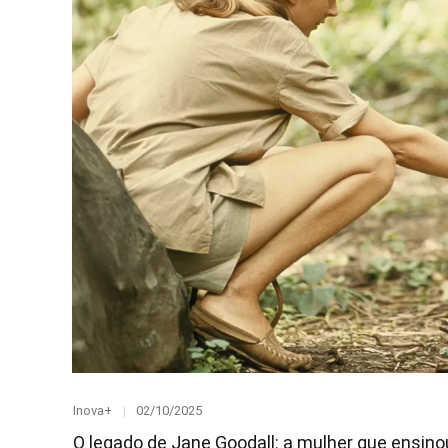
Category
Posted
Inova+
02/10/2025
on
O legado de Jane Goodall: a mulher que ensin