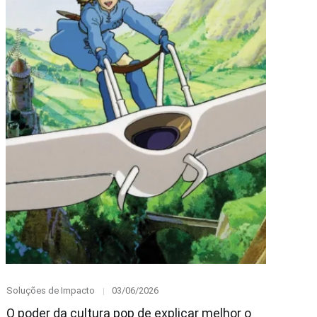
Category
Posted
Soluções de Impacto
03/06/2026
on
O poder da cultura pop de explicar melhor o