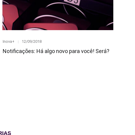
Category
Posted
Inova+
12/09/2018
on
Notificações: Há algo novo para você! Será?
RIAS