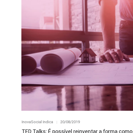
Category
Posted
InovaSocial Indica
20/08/2019
on
TED Talks: É possível reinventar a forma com