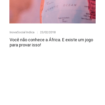
Category
Posted
InovaSocial Indica
23/02/2018
on
Você não conhece a África. E existe um jogo
para provar isso!