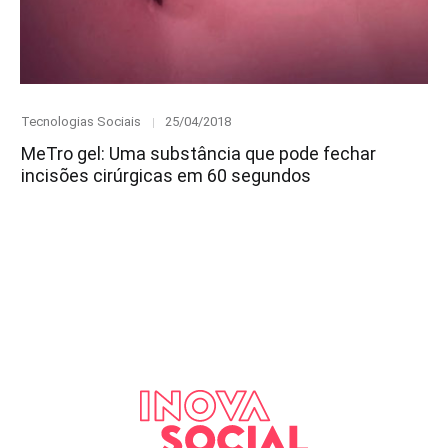
Category
Posted
Tecnologias Sociais
25/04/2018
on
MeTro gel: Uma substância que pode fechar
incisões cirúrgicas em 60 segundos