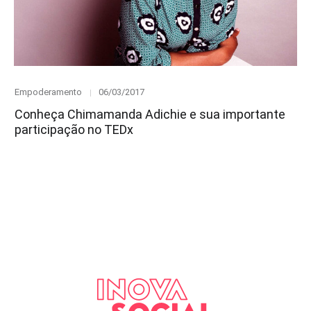
Category
Posted
Empoderamento
06/03/2017
on
Conheça Chimamanda Adichie e sua importante
participação no TEDx