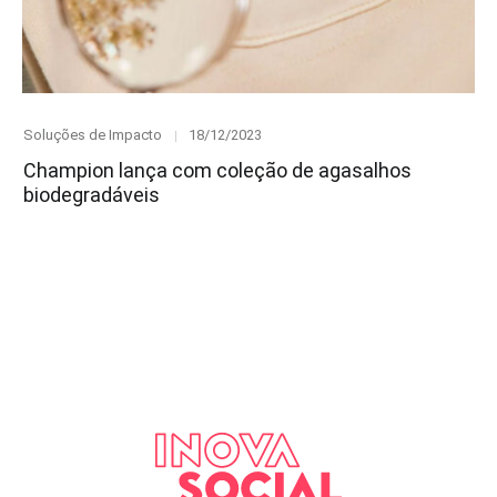
Category
Posted
Soluções de Impacto
18/12/2023
on
Champion lança com coleção de agasalhos
biodegradáveis