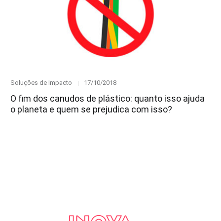
Category
Posted
Soluções de Impacto
17/10/2018
on
O fim dos canudos de plástico: quanto isso ajuda
o planeta e quem se prejudica com isso?