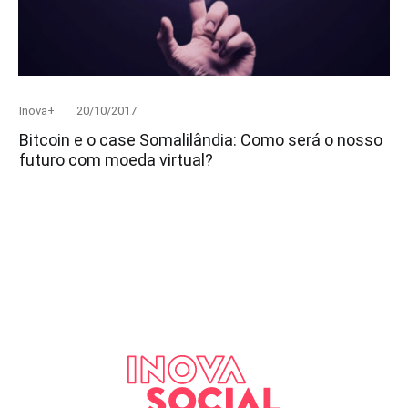
Category
Posted
Inova+
20/10/2017
on
Bitcoin e o case Somalilândia: Como será o nosso
futuro com moeda virtual?