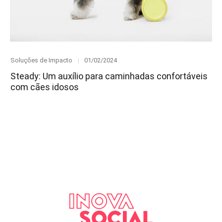
Category
Posted
Soluções de Impacto
01/02/2024
on
Steady: Um auxílio para caminhadas confortáveis
com cães idosos