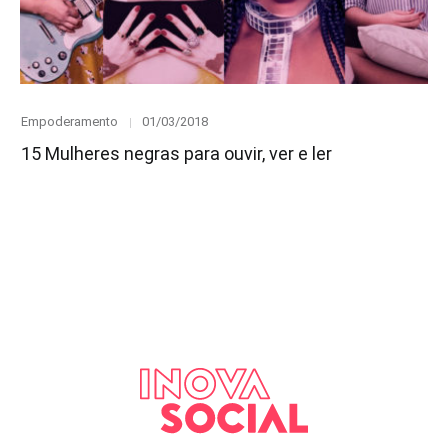
Category
Posted
Empoderamento
01/03/2018
on
15 Mulheres negras para ouvir, ver e ler