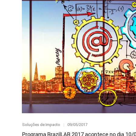
Category
Posted
Soluções de Impacto
09/05/2017
on
Programa BrazilLAB 2017 acontece no dia 10/