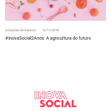
Category
Posted
Soluções de Impacto
12/11/2018
on
#InovaSocial2Anos: A agricultura do futuro