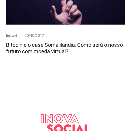
Category
Posted
Inova+
20/10/2017
on
Bitcoin e o case Somalilândia: Como será o nosso
futuro com moeda virtual?