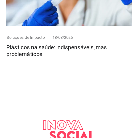
Category
Posted
Soluções de Impacto
18/08/2025
on
Plásticos na saúde: indispensáveis, mas
problemáticos