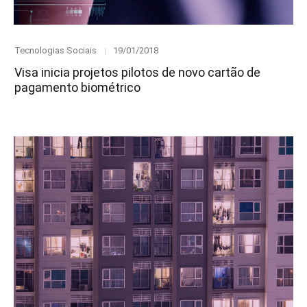
Category
Posted
Tecnologias Sociais
19/01/2018
on
Visa inicia projetos pilotos de novo cartão de
pagamento biométrico