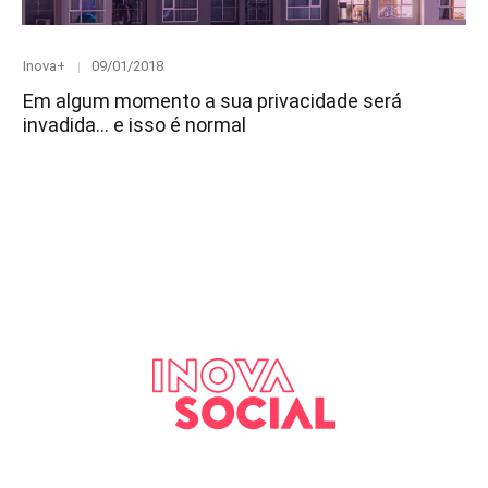
Category
Posted
Inova+
09/01/2018
on
Em algum momento a sua privacidade será
invadida… e isso é normal