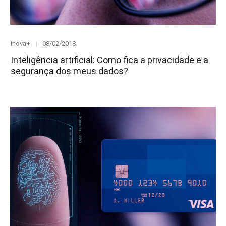
Category
Posted
Inova+
08/02/2018
on
Inteligência artificial: Como fica a privacidade e a
segurança dos meus dados?