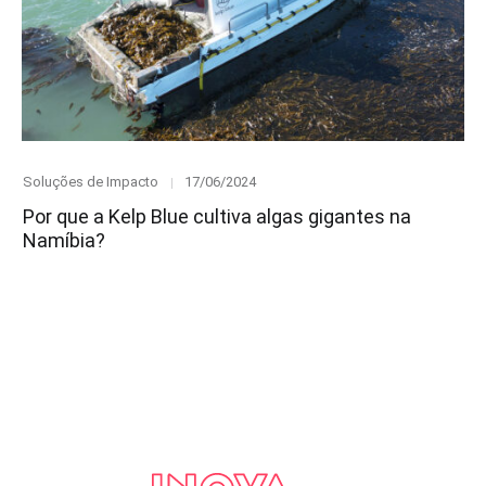
Category
Posted
Soluções de Impacto
17/06/2024
on
Por que a Kelp Blue cultiva algas gigantes na
Namíbia?