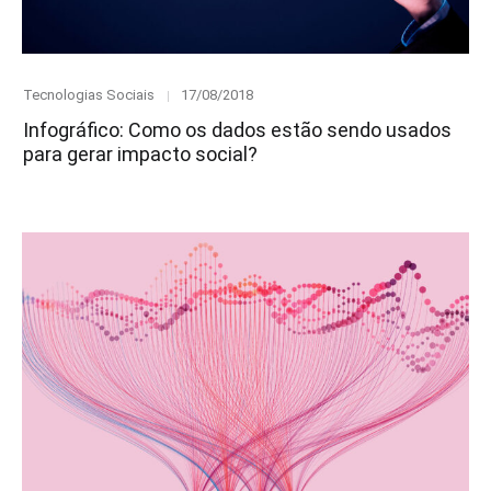
Category
Posted
Tecnologias Sociais
17/08/2018
on
Infográfico: Como os dados estão sendo usados
para gerar impacto social?