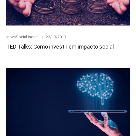
Category
Posted
InovaSocial Indica
22/10/2019
on
TED Talks: Como investir em impacto social