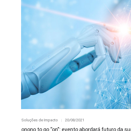
Category
Posted
Soluções de Impacto
20/08/2021
on
onono to go “on”: evento abordará futuro da s