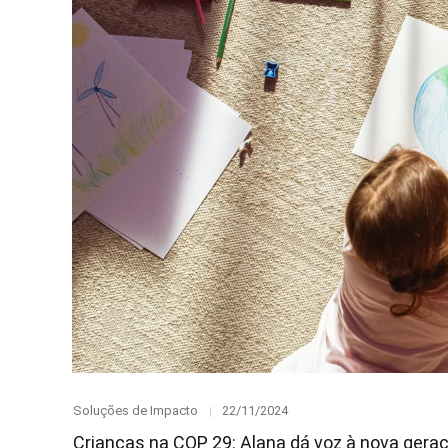
Category
Posted
Soluções de Impacto
22/11/2024
on
Crianças na COP 29: Alana dá voz à nova gera