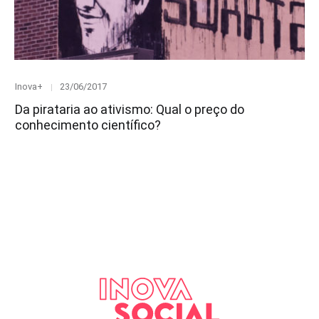
Category
Posted
Inova+
23/06/2017
on
Da pirataria ao ativismo: Qual o preço do
conhecimento científico?