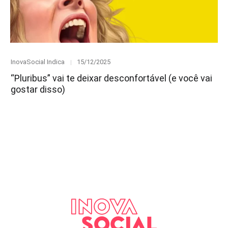
Category
Posted
InovaSocial Indica
15/12/2025
on
“Pluribus” vai te deixar desconfortável (e você vai
gostar disso)