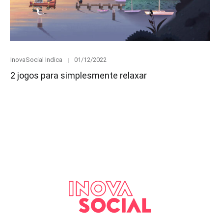
Category
Posted
InovaSocial Indica
01/12/2022
on
2 jogos para simplesmente relaxar