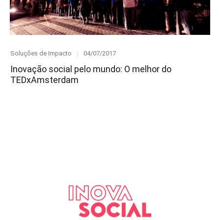
Category
Posted
Soluções de Impacto
04/07/2017
on
Inovação social pelo mundo: O melhor do
TEDxAmsterdam