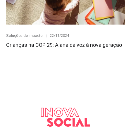
Category
Posted
Soluções de Impacto
22/11/2024
on
Crianças na COP 29: Alana dá voz à nova geração