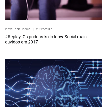
Category
Posted
InovaSocial Indica
28/12/2017
on
#Replay: Os podcasts do InovaSocial mais
ouvidos em 2017