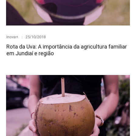
Category
Posted
Inova+
25/10/2018
on
Rota da Uva: A importância da agricultura familiar
em Jundiaí e região