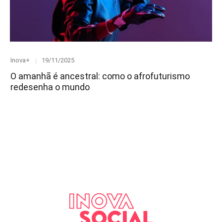
Category
Posted
Inova+
19/11/2025
on
O amanhã é ancestral: como o afrofuturismo
redesenha o mundo