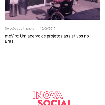
Category
Posted
Soluções de Impacto
16/06/2017
on
meViro: Um acervo de projetos assistivos no
Brasil