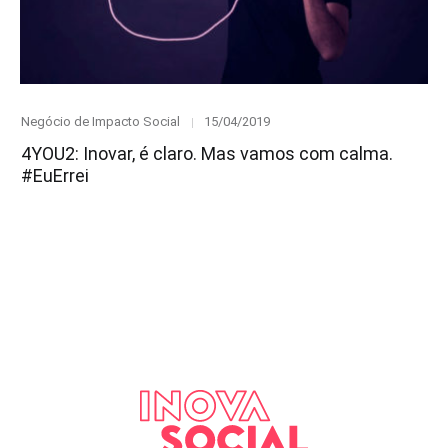
Category
Posted
Negócio de Impacto Social
15/04/2019
on
4YOU2: Inovar, é claro. Mas vamos com calma.
#EuErrei