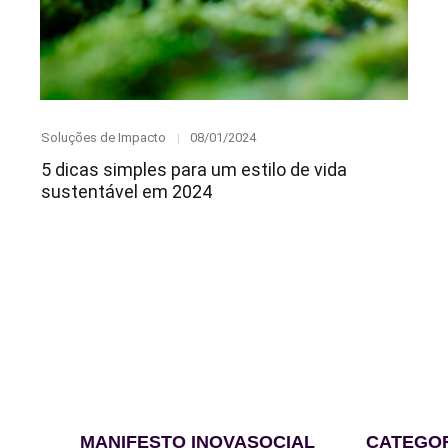
Category
Posted
Soluções de Impacto
08/01/2024
on
5 dicas simples para um estilo de vida
sustentável em 2024
MANIFESTO INOVASOCIAL
CATEGO