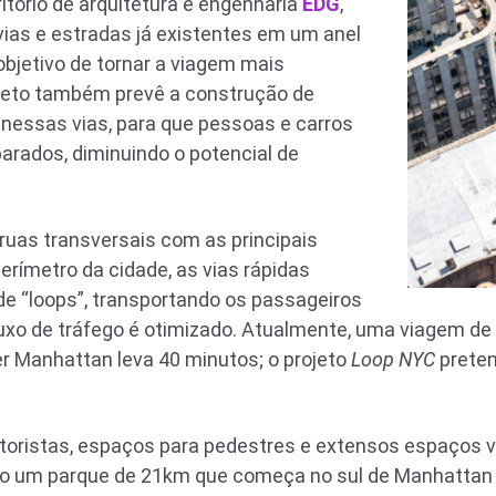
ritório de arquitetura e engenharia
EDG
,
ias e estradas já existentes em um anel
bjetivo de tornar a viagem mais
rojeto também prevê a construção de
nessas vias, para que pessoas e carros
rados, diminuindo o potencial de
 ruas transversais com as principais
erímetro da cidade, as vias rápidas
e “loops”, transportando os passageiros
uxo de tráfego é otimizado. Atualmente, uma viagem de 
er Manhattan leva 40 minutos; o projeto
Loop NYC
preten
toristas, espaços para pedestres e extensos espaços
mo um parque de 21km que começa no sul de Manhattan 