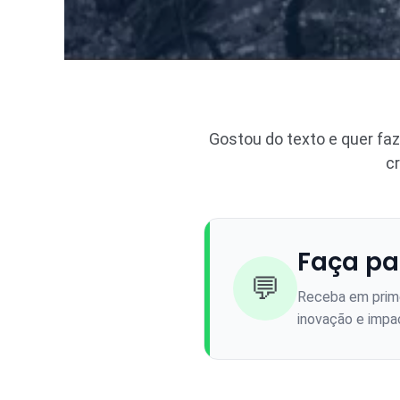
Gostou do texto e quer fa
c
Faça pa
💬
Receba em prime
inovação e impac